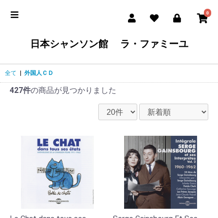
0
日本シャンソン館 ラ・ファミーユ
全て
|
外国人ＣＤ
427件
の商品が見つかりました