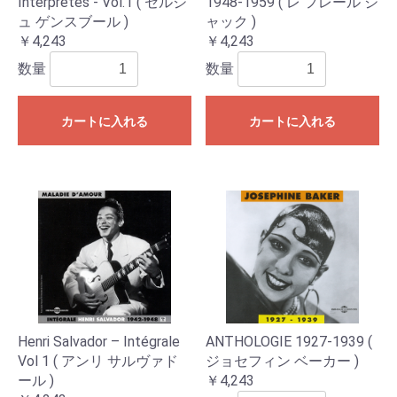
Interprètes - Vol.1 ( セルジ
1948-1959 ( レ フレール ジ
ュ ゲンスブール )
ャック )
￥4,243
￥4,243
数量
数量
カートに入れる
カートに入れる
Henri Salvador – Intégrale
ANTHOLOGIE 1927-1939 (
Vol 1 ( アンリ サルヴァド
ジョセフィン ベーカー )
ール )
￥4,243