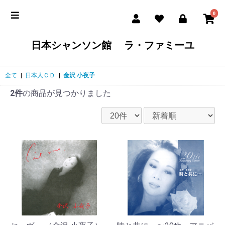
0
日本シャンソン館 ラ・ファミーユ
全て
|
日本人ＣＤ
|
金沢 小夜子
2件
の商品が見つかりました