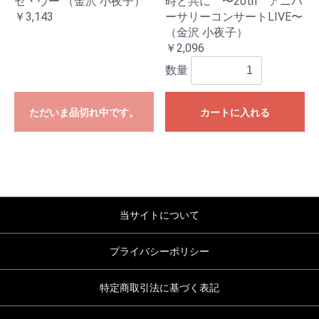
セ・ヴー （金沢 小夜子）
時と共に 〜20th アニバ
￥3,143
ーサリーコンサートLIVE〜
（金沢 小夜子）
￥2,096
数量
ただいま品切れ中です。
カートに入れる
当サイトについて
プライバシーポリシー
特定商取引法に基づく表記