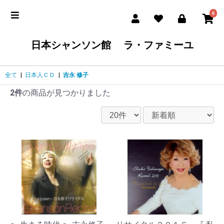
0
日本シャンソン館 ラ・ファミーユ
全て
|
日本人ＣＤ
|
吉永 修子
2件
の商品が見つかりました