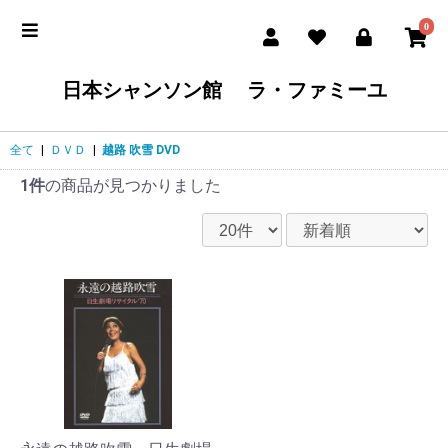
0
日本シャンソン館 ラ・ファミーユ
全て
|
ＤＶＤ
|
越路 吹雪 DVD
1件
の商品が見つかりました