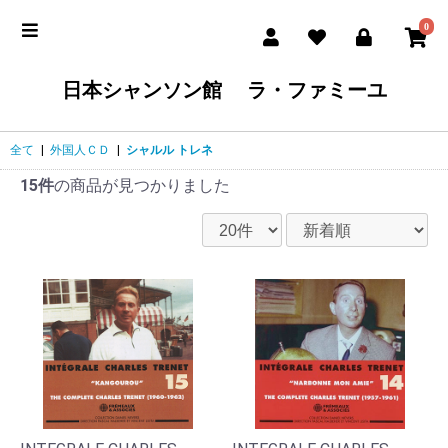
0
日本シャンソン館 ラ・ファミーユ
全て
|
外国人ＣＤ
|
シャルル トレネ
15件
の商品が見つかりました