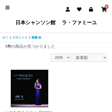
0
日本シャンソン館 ラ・ファミーユ
全て
|
日本人ＣＤ
|
南條 桂
1件
の商品が見つかりました