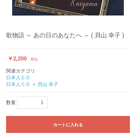
歌物語 ～ あの日のあなたへ ～ ( 貝山 幸子 )
￥2,200
税込
関連カテゴリ
日本人ＣＤ
日本人ＣＤ
＞
貝山 幸子
数量
カートに入れる