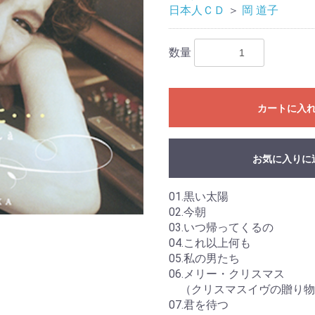
日本人ＣＤ
＞
岡 道子
数量
カートに入
お気に入りに
01.黒い太陽
02.今朝
03.いつ帰ってくるの
04.これ以上何も
05.私の男たち
06.メリー・クリスマス
（クリスマスイヴの贈り物
07.君を待つ