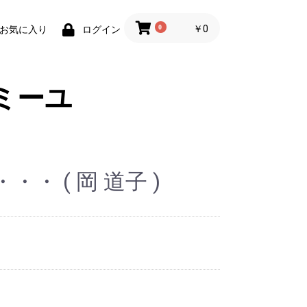
0
￥0
お気に入り
ログイン
ミーユ
・ ( 岡 道子 )