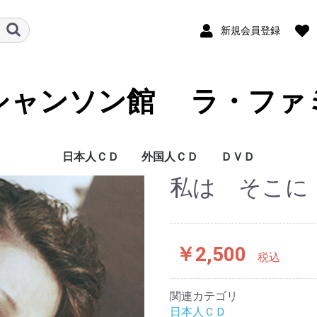
新規会員登録
シャンソン館 ラ・ファ
日本人ＣＤ
外国人ＣＤ
ＤＶＤ
私は そこに・・
藍澤 幸頼
青木 裕史
青木 FUKI
青山 桂子
浅草 慶子
朝倉 まみ
芦野 宏
麻生 恵
阿部 レイ
あみ
新井 英一
荒井 洸子
荒井 基裕
荒木 陽一
アリア
有光 雅子
淡谷 のり子
安寿 ミラ
安奈 淳
池澤 彩
池田 ひろ子
いさらい香奈子
石井 慶子
石井 祥子
石井 好子
いしざか びんが
泉 麗子
井関 真人
一ノ瀬 和子
伊藤 佐知子
伊東 はじめ
伊藤 ライム
稲谷 奈緒美
今里 哲
岩崎 桃子
岩花 淑子
上原 一途
植松 奈加子
ウエマツ 奈加子
うつみ 宮土理
海原 純子
浦 ひろみ
上野 郁子
大木 康子
大竹 しのぶ
大塚 茉莉子
大滝 善子
大鳥 れい
大原 ますみ
大平 信幸
大美賀 彰代
大村 禮子
大矢 由理佳
岡田 千摩子
岡 道子
岡山 加代子
尾川 京子
小川 景司
奥田 晶子
奥田 真祐美
小倉 浩二
オムニバス J
甲斐 和代
貝山 幸子
かいやま 由起
加治屋 里砂子
拵井 加代子
風 かおる
かとう えい子
加藤 久仁彦
加藤 順子
加藤 登紀子
金沢 小夜子
金子 由香利
鎌田 佳代子
川島 弘
河田 黎
如月 伶生
如月 伶生 & 朧月
岸本 悟明
岸 洋子
北岡 樹
北川 太朗
くどうべん
熊谷 道子
クミコ
具志堅ナヲ
K 淳子
香田 夏織
高 英男
公 眞由美
古賀 功子
古賀 力
越路 吹雪
小林 ちから
小林 美恵子
小堀 順子
豪 佑樹
佐伯 枝美
坂田 早苗
嵯峨 美子
佐川 由紀子
ＳＡＫＵＲＡ．
桜井 ハルコ
桜 みさを
佐古田 清美
ささき 絢子
佐々木 秀実
笹 潤子
佐竹 律香
佐野 加織
さほ まりこ
沢木 順
志咲 なおみ
姿月 あさと
紫乃路 えり
しのはら としお
柴田 乃生子
渋谷 文太郎
しますえ よしお
嶋本 秀朗
島本 弘子
清水 式子
清水 康子
下田 まゆみ
翔 ユリ子
白木 ゆう子
新城 まゆみ
SHIN太郎
junko
Junko & French Kis
Swing Niglots
菅原 佐知子
菅原 洋一
杉田 真理子
杉原 あつ子
杉村 美恵
杉山 泰子
セツ SETU
瀬間 千恵
芹沢 抄子
薔薇 美子
高久 由紀子
TAKAKO
高崎 啓子
高橋 絵実
高木 聖乃
高木 満寿美
高木 椋太
滝 むつみ
竹下 ユキ
竹山 京李
田嶋 陽子
田尻 勝久
唯文
橘 妃呂子
田中 朗
谷古 晴美
田の上 一洲
珠木 美甫
タマーラ
千秋 みつる
千城 恵
月宮 たづ子
つのだ よしひろ
椿井 亘
出口 美保
東地 美佳
戸川 昌子
富田 喜子
斗南 良子
TOMUYA
友納 あけみ
友部 裕子
長瀬 ゆき
仲代 圭吾
中原 美紗緒
仲 マサコ
中村 扶実
中山 節子
夏 夕子
南條 桂
西原 けい子
西原 啓子
西山 伊佐子
二宮 眞知子
根来 美佐子
野坂 暘子
野田 広子
野原 百合子
芳賀 千勢子
橋本 奈央子
畠山 文男
波多野 まき
花田 和子
花田 玲子
浜﨑 久美子
林 美喜
原 洋子
原 れい子
薔薇天使族 ( 岩元 ガン
坂東 玉三郎
東丘 いずひ
ひなつ 幻
平出 美知子
平野 淑子
平野 りり子
広瀬 節子
広瀬 敏郎
深江 ゆか
深緑 夏代
福井 晶子
福浦 光洋
藤井 レイ子
藤川 玲子
古坂 るみ子
フレンチキス
文太郎
ペギー 葉山
ほさか 夏子
星奈 佐和子
堀田 さちこ
堀 郁子
堀内 環
前田 こずえ
前原 かずみ
MAKIKO
槇 小奈帆
真琴 つばさ
松原 ルリ子
松本 かずこ
松本 かずみ
松本 幸枝
真矢 ケイ
黛 ようこ
MIKAKO
美樹 ひろみ
三崎 よし子
水織 ゆみ
峰 大介
Mihoko
宮入 公子
宮薗 洋子
美輪 明宏
ムッシュ 矢田部
村上 進
村上 リサ
森岡 怜子
森次 晃嗣
モンデン モモ
ヤスコ
ヤスコ Wild
山口 早智子
山口 陽子
山口 蘭子
山越 愛子
山添 恵子
山田 左知子
山本 満里子
山本 リンダ
湯井 一葉
悠路
行代 美都
YOSHIKO
吉田 慧巳
吉永 修子
米田 まり
RIO 「 朧月 」
劉 玉瑛
梨里香
Lili Ley
REICHEL
若林 圭子
若林 ケン
渡辺 歌子
渡辺 えり
渡邉 千歌
渡邉 嘉子
ベルト シルヴァ
アダモ
アニー コルディ
アラン バリエール
アリスティード ブリ
アリス ドナ
アリゼ
アルフレッド ハウ
アルレッティ
アンドレ クラヴォー
アンナ プリュクナル
アンリ サルヴァドー
イヴェット ジロー
イヴォンヌ プランタ
イヴ デュテイユ
イヴ モンタン
イザベル オーブレ
イザベル ブーレイ
ヴァネッサ パラディ
ヴィッキー
エディー コンスタン
エディット ピアフ
エディ ミッチェル
エルヴェ ヴィラール
エレーヌ セガラ ジ
エンリコ マシアス
オムニバス
オムニバス F
カトリーヌ ソヴァー
ギ ベアール
ギレーヌ ギイ
グラシェラ スサーナ
グラロス
クレール エルジエー
クレモンティーヌ
クロード ゴアティ
クロード チアリ
クロード ヌガロ
クロード フランソワ
グロリア ラッソ
コラ ヴォケール
コレット ルナール
ザーズ
ジェーン バーキン
ジェルメーヌ モンテ
ジジ ジャンメール
ジャクリーヌ ダノ
ジャクリーヌ フラン
ジャック デュトロン
ジャック ドゥーエ
ジャック ブレル
シャルル アズナヴー
シャルル デュモン
シャルル トレネ
ジャン イヴ ティボー
ジャン ギャバン
ジャン クロード パス
ジャンゴ ラインハル
ジャン サブロン
シャンソンの友
ジャン フェラ
シュジー ソリドール
ジュリエット
ジュリエット グレコ
ジョエル オルメス
ジョセフィン ベーカ
ジョニー アリディ
ジョルジュ ゲタリ
ジョルジュ ブラッサ
ジョルジュ ムスタキ
ジョルジュ ユルメー
シルヴィ バルタン
ジル エグロ
ジル エ ジュリアン
ジルベール ベコー
ステファン グラッペ
セシレーム
セルジュ ゲンスブー
セルジュ ラマ
セルジュ レジアニ
ダニー ドーベルソン
ダニエル ヴィダル
ダニエル ダリュー
ダミア
ダリオ モレノ
ダリダ
ティノ ロッシ
ドミニク シャニョン
ドミニック クラヴィ
ナナ ムスクーリ
ニコル ルーヴィエ
ニコレッタ
パタシュ
パトリシア カース
パトリック ヌジェ
バルバラ
バルバリー
ピア コロンボ
ピエール デュダン
ピエール バルー
フェリックス マイヨ
フェリックス ルクレ
フランシス ルマルク
フランシス レイ オー
フランス ギャル
フランセスカ ソルヴ
フランソワーズ アル
フリオ イグレシアス
ブリジット バルドー
ブールヴィル
フレエル
フローランス ヴェラ
ボビー ジャスパー
ボリス ヴィアン
ポール モーリア
マキシム ル フォレス
マチュー ボガード
マチュ− ロザス
マテ アルテリ
マニュ モーガン
マリー ラフォレ
マリ デュバ
マルセル アモン
ミスタンゲット
ミック ミッシェル
ミッシェル アルノー
ミッシェル サルドゥ
ミッシェル デルペッ
ミッシェル フュガン
ミッシェル ポルナレ
ミッシェル ルグラン
ミレイユ
ミレイユ マチュー
ムルージ
メニルモンタン
モーリス シュヴァリ
モーリス ファノン
モニック モレリ
ヤン ファンシュ ケメ
ララ ファビアン
リーヌ ルノー
リス ゴーティ
リナ ケッティ
リュシエンヌ ドリー
リュシエンヌ ボワイ
リリ キューブ
ルイス マリアノ
ルネ ルバ
ルノー
レイモン ルフェーヴ
レオ フェレ
レオ マルジャンヌ
レジーヌ
レ フレール ジャック
芦野 宏 DVD
石井 好子 DVD
越路 吹雪 DVD
長坂 玲 DVD
米田 まり DVD
若林 ケン DVD
子 )
ュアン
ゼ タンゴ オーケス
ル
ン
ティーヌ
ョー ダッサン
ジュ
ル
ロ
ソワ
ル
デ
カル
ト
ー
ンス
ル
リ
ル
ク アンド フレンズ
ール
ール
ケストラ
ィル
ディ
ン
ティエ
ー
シュ
フ
エ
ネール
ル
エ
ル
トラ
￥2,500
税込
関連カテゴリ
日本人ＣＤ