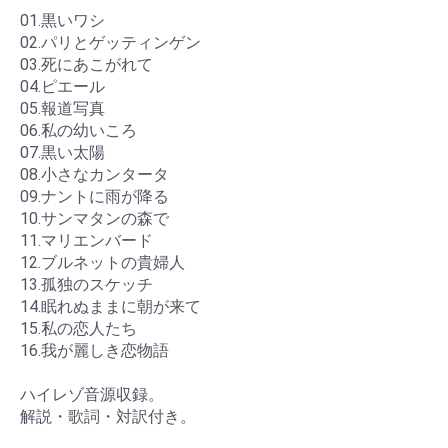
01.黒いワシ
02.パリとゲッティンゲン
03.死にあこがれて
04.ピエール
05.報道写真
06.私の幼いころ
07.黒い太陽
08.小さなカンタータ
09.ナントに雨が降る
10.サンマタンの森で
11.マリエンバード
12.ブルネットの貴婦人
13.孤独のスケッチ
14.眠れぬままに朝が来て
15.私の恋人たち
16.我が麗しき恋物語
ハイレゾ音源収録。
解説・歌詞・対訳付き。