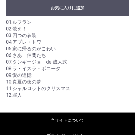
お気に入りに追加
01.ルフラン
02.歌え！
03.四つの衣装
04.アプレ・トワ
05.家に帰るのがこわい
06.さあ 仲間たち
07.タンギージョ de 成人式
08.ラ・イスラ・ボニータ
09.愛の追憶
10.真夏の夜の夢
11.シャルロットのクリスマス
12.罪人
当サイトについて