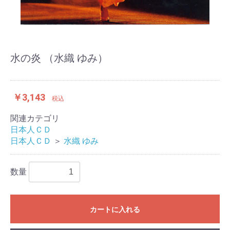
水の炎 （水織 ゆみ）
￥3,143
税込
関連カテゴリ
日本人ＣＤ
日本人ＣＤ
＞
水織 ゆみ
数量
カートに入れる