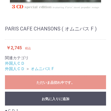
PARIS CAFE CHANSONS ( オムニバス F )
￥2,745
税込
関連カテゴリ
外国人ＣＤ
外国人ＣＤ
＞
オムニバス F
ただいま品切れ中です。
お気に入りに追加
●ＣＤ１