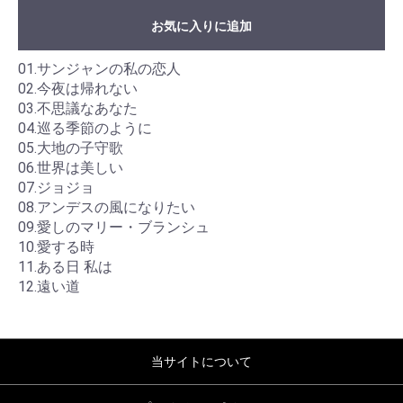
お気に入りに追加
01.サンジャンの私の恋人
02.今夜は帰れない
03.不思議なあなた
04.巡る季節のように
05.大地の子守歌
06.世界は美しい
07.ジョジョ
08.アンデスの風になりたい
09.愛しのマリー・ブランシュ
10.愛する時
11.ある日 私は
12.遠い道
当サイトについて