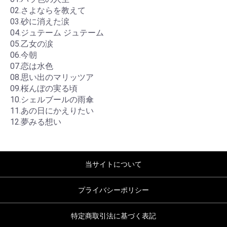
02.さよならを教えて
03.砂に消えた涙
04.ジュテーム ジュテーム
05.乙女の涙
06.今朝
07.恋は水色
08.思い出のマリッツア
09.桜んぼの実る頃
10.シェルブールの雨傘
11.あの日にかえりたい
12.夢みる想い
当サイトについて
プライバシーポリシー
特定商取引法に基づく表記