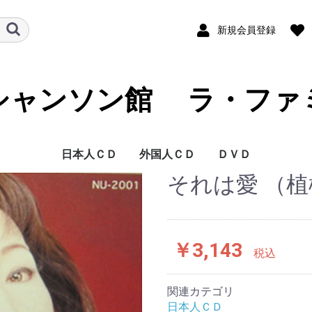
新規会員登録
シャンソン館 ラ・ファ
日本人ＣＤ
外国人ＣＤ
ＤＶＤ
それは愛 （植
藍澤 幸頼
青木 裕史
青木 FUKI
青山 桂子
浅草 慶子
朝倉 まみ
芦野 宏
麻生 恵
阿部 レイ
あみ
新井 英一
荒井 洸子
荒井 基裕
荒木 陽一
アリア
有光 雅子
淡谷 のり子
安寿 ミラ
安奈 淳
池澤 彩
池田 ひろ子
いさらい香奈子
石井 慶子
石井 祥子
石井 好子
いしざか びんが
泉 麗子
井関 真人
一ノ瀬 和子
伊藤 佐知子
伊東 はじめ
伊藤 ライム
稲谷 奈緒美
今里 哲
岩崎 桃子
岩花 淑子
上原 一途
植松 奈加子
ウエマツ 奈加子
うつみ 宮土理
海原 純子
浦 ひろみ
上野 郁子
大木 康子
大竹 しのぶ
大塚 茉莉子
大滝 善子
大鳥 れい
大原 ますみ
大平 信幸
大美賀 彰代
大村 禮子
大矢 由理佳
岡田 千摩子
岡 道子
岡山 加代子
尾川 京子
小川 景司
奥田 晶子
奥田 真祐美
小倉 浩二
オムニバス J
甲斐 和代
貝山 幸子
かいやま 由起
加治屋 里砂子
拵井 加代子
風 かおる
かとう えい子
加藤 久仁彦
加藤 順子
加藤 登紀子
金沢 小夜子
金子 由香利
鎌田 佳代子
川島 弘
河田 黎
如月 伶生
如月 伶生 & 朧月
岸本 悟明
岸 洋子
北岡 樹
北川 太朗
くどうべん
熊谷 道子
クミコ
具志堅ナヲ
K 淳子
香田 夏織
高 英男
公 眞由美
古賀 功子
古賀 力
越路 吹雪
小林 ちから
小林 美恵子
小堀 順子
豪 佑樹
佐伯 枝美
坂田 早苗
嵯峨 美子
佐川 由紀子
ＳＡＫＵＲＡ．
桜井 ハルコ
桜 みさを
佐古田 清美
ささき 絢子
佐々木 秀実
笹 潤子
佐竹 律香
佐野 加織
さほ まりこ
沢木 順
志咲 なおみ
姿月 あさと
紫乃路 えり
しのはら としお
柴田 乃生子
渋谷 文太郎
しますえ よしお
嶋本 秀朗
島本 弘子
清水 式子
清水 康子
下田 まゆみ
翔 ユリ子
白木 ゆう子
新城 まゆみ
SHIN太郎
junko
Junko & French Kis
Swing Niglots
菅原 佐知子
菅原 洋一
杉田 真理子
杉原 あつ子
杉村 美恵
杉山 泰子
セツ SETU
瀬間 千恵
芹沢 抄子
薔薇 美子
高久 由紀子
TAKAKO
高崎 啓子
高橋 絵実
高木 聖乃
高木 満寿美
高木 椋太
滝 むつみ
竹下 ユキ
竹山 京李
田嶋 陽子
田尻 勝久
唯文
橘 妃呂子
田中 朗
谷古 晴美
田の上 一洲
珠木 美甫
タマーラ
千秋 みつる
千城 恵
月宮 たづ子
つのだ よしひろ
椿井 亘
出口 美保
東地 美佳
戸川 昌子
富田 喜子
斗南 良子
TOMUYA
友納 あけみ
友部 裕子
長瀬 ゆき
仲代 圭吾
中原 美紗緒
仲 マサコ
中村 扶実
中山 節子
夏 夕子
南條 桂
西原 けい子
西原 啓子
西山 伊佐子
二宮 眞知子
根来 美佐子
野坂 暘子
野田 広子
野原 百合子
芳賀 千勢子
橋本 奈央子
畠山 文男
波多野 まき
花田 和子
花田 玲子
浜﨑 久美子
林 美喜
原 洋子
原 れい子
薔薇天使族 ( 岩元 ガン
坂東 玉三郎
東丘 いずひ
ひなつ 幻
平出 美知子
平野 淑子
平野 りり子
広瀬 節子
広瀬 敏郎
深江 ゆか
深緑 夏代
福井 晶子
福浦 光洋
藤井 レイ子
藤川 玲子
古坂 るみ子
フレンチキス
文太郎
ペギー 葉山
ほさか 夏子
星奈 佐和子
堀田 さちこ
堀 郁子
堀内 環
前田 こずえ
前原 かずみ
MAKIKO
槇 小奈帆
真琴 つばさ
松原 ルリ子
松本 かずこ
松本 かずみ
松本 幸枝
真矢 ケイ
黛 ようこ
MIKAKO
美樹 ひろみ
三崎 よし子
水織 ゆみ
峰 大介
Mihoko
宮入 公子
宮薗 洋子
美輪 明宏
ムッシュ 矢田部
村上 進
村上 リサ
森岡 怜子
森次 晃嗣
モンデン モモ
ヤスコ
ヤスコ Wild
山口 早智子
山口 陽子
山口 蘭子
山越 愛子
山添 恵子
山田 左知子
山本 満里子
山本 リンダ
湯井 一葉
悠路
行代 美都
YOSHIKO
吉田 慧巳
吉永 修子
米田 まり
RIO 「 朧月 」
劉 玉瑛
梨里香
Lili Ley
REICHEL
若林 圭子
若林 ケン
渡辺 歌子
渡辺 えり
渡邉 千歌
渡邉 嘉子
ベルト シルヴァ
アダモ
アニー コルディ
アラン バリエール
アリスティード ブリ
アリス ドナ
アリゼ
アルフレッド ハウ
アルレッティ
アンドレ クラヴォー
アンナ プリュクナル
アンリ サルヴァドー
イヴェット ジロー
イヴォンヌ プランタ
イヴ デュテイユ
イヴ モンタン
イザベル オーブレ
イザベル ブーレイ
ヴァネッサ パラディ
ヴィッキー
エディー コンスタン
エディット ピアフ
エディ ミッチェル
エルヴェ ヴィラール
エレーヌ セガラ ジ
エンリコ マシアス
オムニバス
オムニバス F
カトリーヌ ソヴァー
ギ ベアール
ギレーヌ ギイ
グラシェラ スサーナ
グラロス
クレール エルジエー
クレモンティーヌ
クロード ゴアティ
クロード チアリ
クロード ヌガロ
クロード フランソワ
グロリア ラッソ
コラ ヴォケール
コレット ルナール
ザーズ
ジェーン バーキン
ジェルメーヌ モンテ
ジジ ジャンメール
ジャクリーヌ ダノ
ジャクリーヌ フラン
ジャック デュトロン
ジャック ドゥーエ
ジャック ブレル
シャルル アズナヴー
シャルル デュモン
シャルル トレネ
ジャン イヴ ティボー
ジャン ギャバン
ジャン クロード パス
ジャンゴ ラインハル
ジャン サブロン
シャンソンの友
ジャン フェラ
シュジー ソリドール
ジュリエット
ジュリエット グレコ
ジョエル オルメス
ジョセフィン ベーカ
ジョニー アリディ
ジョルジュ ゲタリ
ジョルジュ ブラッサ
ジョルジュ ムスタキ
ジョルジュ ユルメー
シルヴィ バルタン
ジル エグロ
ジル エ ジュリアン
ジルベール ベコー
ステファン グラッペ
セシレーム
セルジュ ゲンスブー
セルジュ ラマ
セルジュ レジアニ
ダニー ドーベルソン
ダニエル ヴィダル
ダニエル ダリュー
ダミア
ダリオ モレノ
ダリダ
ティノ ロッシ
ドミニク シャニョン
ドミニック クラヴィ
ナナ ムスクーリ
ニコル ルーヴィエ
ニコレッタ
パタシュ
パトリシア カース
パトリック ヌジェ
バルバラ
バルバリー
ピア コロンボ
ピエール デュダン
ピエール バルー
フェリックス マイヨ
フェリックス ルクレ
フランシス ルマルク
フランシス レイ オー
フランス ギャル
フランセスカ ソルヴ
フランソワーズ アル
フリオ イグレシアス
ブリジット バルドー
ブールヴィル
フレエル
フローランス ヴェラ
ボビー ジャスパー
ボリス ヴィアン
ポール モーリア
マキシム ル フォレス
マチュー ボガード
マチュ− ロザス
マテ アルテリ
マニュ モーガン
マリー ラフォレ
マリ デュバ
マルセル アモン
ミスタンゲット
ミック ミッシェル
ミッシェル アルノー
ミッシェル サルドゥ
ミッシェル デルペッ
ミッシェル フュガン
ミッシェル ポルナレ
ミッシェル ルグラン
ミレイユ
ミレイユ マチュー
ムルージ
メニルモンタン
モーリス シュヴァリ
モーリス ファノン
モニック モレリ
ヤン ファンシュ ケメ
ララ ファビアン
リーヌ ルノー
リス ゴーティ
リナ ケッティ
リュシエンヌ ドリー
リュシエンヌ ボワイ
リリ キューブ
ルイス マリアノ
ルネ ルバ
ルノー
レイモン ルフェーヴ
レオ フェレ
レオ マルジャンヌ
レジーヌ
レ フレール ジャック
芦野 宏 DVD
石井 好子 DVD
越路 吹雪 DVD
長坂 玲 DVD
米田 まり DVD
若林 ケン DVD
子 )
ュアン
ゼ タンゴ オーケス
ル
ン
ティーヌ
ョー ダッサン
ジュ
ル
ロ
ソワ
ル
デ
カル
ト
ー
ンス
ル
リ
ル
ク アンド フレンズ
ール
ール
ケストラ
ィル
ディ
ン
ティエ
ー
シュ
フ
エ
ネール
ル
エ
ル
トラ
￥3,143
税込
関連カテゴリ
日本人ＣＤ