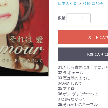
日本人ＣＤ
＞
植松 奈加子
数量
カートに入
お気に入りに
01.もしも貴方に逢えずにい
02.ラ ボェーム
03.恋は鳩のように
04.抱きしめて
05.アドロ
06.ボン ヴォワヤージュ
07.知らなかった
08.それぞれのテーブル