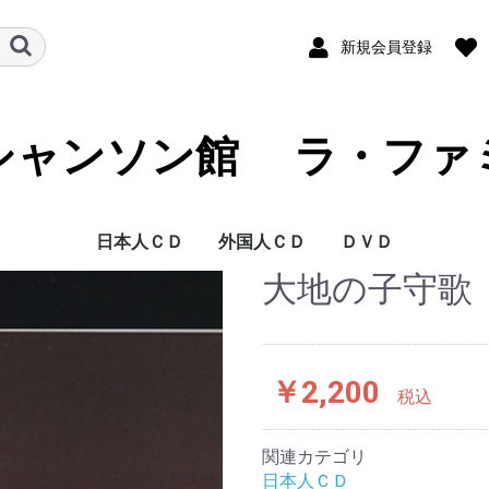
新規会員登録
シャンソン館 ラ・ファ
日本人ＣＤ
外国人ＣＤ
ＤＶＤ
大地の子守歌 
藍澤 幸頼
青木 裕史
青木 FUKI
青山 桂子
浅草 慶子
朝倉 まみ
芦野 宏
麻生 恵
阿部 レイ
あみ
新井 英一
荒井 洸子
荒井 基裕
荒木 陽一
アリア
有光 雅子
淡谷 のり子
安寿 ミラ
安奈 淳
池澤 彩
池田 ひろ子
いさらい香奈子
石井 慶子
石井 祥子
石井 好子
いしざか びんが
泉 麗子
井関 真人
一ノ瀬 和子
伊藤 佐知子
伊東 はじめ
伊藤 ライム
稲谷 奈緒美
今里 哲
岩崎 桃子
岩花 淑子
上原 一途
植松 奈加子
ウエマツ 奈加子
うつみ 宮土理
海原 純子
浦 ひろみ
上野 郁子
大木 康子
大竹 しのぶ
大塚 茉莉子
大滝 善子
大鳥 れい
大原 ますみ
大平 信幸
大美賀 彰代
大村 禮子
大矢 由理佳
岡田 千摩子
岡 道子
岡山 加代子
尾川 京子
小川 景司
奥田 晶子
奥田 真祐美
小倉 浩二
オムニバス J
甲斐 和代
貝山 幸子
かいやま 由起
加治屋 里砂子
拵井 加代子
風 かおる
かとう えい子
加藤 久仁彦
加藤 順子
加藤 登紀子
金沢 小夜子
金子 由香利
鎌田 佳代子
川島 弘
河田 黎
如月 伶生
如月 伶生 & 朧月
岸本 悟明
岸 洋子
北岡 樹
北川 太朗
くどうべん
熊谷 道子
クミコ
具志堅ナヲ
K 淳子
香田 夏織
高 英男
公 眞由美
古賀 功子
古賀 力
越路 吹雪
小林 ちから
小林 美恵子
小堀 順子
豪 佑樹
佐伯 枝美
坂田 早苗
嵯峨 美子
佐川 由紀子
ＳＡＫＵＲＡ．
桜井 ハルコ
桜 みさを
佐古田 清美
ささき 絢子
佐々木 秀実
笹 潤子
佐竹 律香
佐野 加織
さほ まりこ
沢木 順
志咲 なおみ
姿月 あさと
紫乃路 えり
しのはら としお
柴田 乃生子
渋谷 文太郎
しますえ よしお
嶋本 秀朗
島本 弘子
清水 式子
清水 康子
下田 まゆみ
翔 ユリ子
白木 ゆう子
新城 まゆみ
SHIN太郎
junko
Junko & French Kis
Swing Niglots
菅原 佐知子
菅原 洋一
杉田 真理子
杉原 あつ子
杉村 美恵
杉山 泰子
セツ SETU
瀬間 千恵
芹沢 抄子
薔薇 美子
高久 由紀子
TAKAKO
高崎 啓子
高橋 絵実
高木 聖乃
高木 満寿美
高木 椋太
滝 むつみ
竹下 ユキ
竹山 京李
田嶋 陽子
田尻 勝久
唯文
橘 妃呂子
田中 朗
谷古 晴美
田の上 一洲
珠木 美甫
タマーラ
千秋 みつる
千城 恵
月宮 たづ子
つのだ よしひろ
椿井 亘
出口 美保
東地 美佳
戸川 昌子
富田 喜子
斗南 良子
TOMUYA
友納 あけみ
友部 裕子
長瀬 ゆき
仲代 圭吾
中原 美紗緒
仲 マサコ
中村 扶実
中山 節子
夏 夕子
南條 桂
西原 けい子
西原 啓子
西山 伊佐子
二宮 眞知子
根来 美佐子
野坂 暘子
野田 広子
野原 百合子
芳賀 千勢子
橋本 奈央子
畠山 文男
波多野 まき
花田 和子
花田 玲子
浜﨑 久美子
林 美喜
原 洋子
原 れい子
薔薇天使族 ( 岩元 ガン
坂東 玉三郎
東丘 いずひ
ひなつ 幻
平出 美知子
平野 淑子
平野 りり子
広瀬 節子
広瀬 敏郎
深江 ゆか
深緑 夏代
福井 晶子
福浦 光洋
藤井 レイ子
藤川 玲子
古坂 るみ子
フレンチキス
文太郎
ペギー 葉山
ほさか 夏子
星奈 佐和子
堀田 さちこ
堀 郁子
堀内 環
前田 こずえ
前原 かずみ
MAKIKO
槇 小奈帆
真琴 つばさ
松原 ルリ子
松本 かずこ
松本 かずみ
松本 幸枝
真矢 ケイ
黛 ようこ
MIKAKO
美樹 ひろみ
三崎 よし子
水織 ゆみ
峰 大介
Mihoko
宮入 公子
宮薗 洋子
美輪 明宏
ムッシュ 矢田部
村上 進
村上 リサ
森岡 怜子
森次 晃嗣
モンデン モモ
ヤスコ
ヤスコ Wild
山口 早智子
山口 陽子
山口 蘭子
山越 愛子
山添 恵子
山田 左知子
山本 満里子
山本 リンダ
湯井 一葉
悠路
行代 美都
YOSHIKO
吉田 慧巳
吉永 修子
米田 まり
RIO 「 朧月 」
劉 玉瑛
梨里香
Lili Ley
REICHEL
若林 圭子
若林 ケン
渡辺 歌子
渡辺 えり
渡邉 千歌
渡邉 嘉子
ベルト シルヴァ
アダモ
アニー コルディ
アラン バリエール
アリスティード ブリ
アリス ドナ
アリゼ
アルフレッド ハウ
アルレッティ
アンドレ クラヴォー
アンナ プリュクナル
アンリ サルヴァドー
イヴェット ジロー
イヴォンヌ プランタ
イヴ デュテイユ
イヴ モンタン
イザベル オーブレ
イザベル ブーレイ
ヴァネッサ パラディ
ヴィッキー
エディー コンスタン
エディット ピアフ
エディ ミッチェル
エルヴェ ヴィラール
エレーヌ セガラ ジ
エンリコ マシアス
オムニバス
オムニバス F
カトリーヌ ソヴァー
ギ ベアール
ギレーヌ ギイ
グラシェラ スサーナ
グラロス
クレール エルジエー
クレモンティーヌ
クロード ゴアティ
クロード チアリ
クロード ヌガロ
クロード フランソワ
グロリア ラッソ
コラ ヴォケール
コレット ルナール
ザーズ
ジェーン バーキン
ジェルメーヌ モンテ
ジジ ジャンメール
ジャクリーヌ ダノ
ジャクリーヌ フラン
ジャック デュトロン
ジャック ドゥーエ
ジャック ブレル
シャルル アズナヴー
シャルル デュモン
シャルル トレネ
ジャン イヴ ティボー
ジャン ギャバン
ジャン クロード パス
ジャンゴ ラインハル
ジャン サブロン
シャンソンの友
ジャン フェラ
シュジー ソリドール
ジュリエット
ジュリエット グレコ
ジョエル オルメス
ジョセフィン ベーカ
ジョニー アリディ
ジョルジュ ゲタリ
ジョルジュ ブラッサ
ジョルジュ ムスタキ
ジョルジュ ユルメー
シルヴィ バルタン
ジル エグロ
ジル エ ジュリアン
ジルベール ベコー
ステファン グラッペ
セシレーム
セルジュ ゲンスブー
セルジュ ラマ
セルジュ レジアニ
ダニー ドーベルソン
ダニエル ヴィダル
ダニエル ダリュー
ダミア
ダリオ モレノ
ダリダ
ティノ ロッシ
ドミニク シャニョン
ドミニック クラヴィ
ナナ ムスクーリ
ニコル ルーヴィエ
ニコレッタ
パタシュ
パトリシア カース
パトリック ヌジェ
バルバラ
バルバリー
ピア コロンボ
ピエール デュダン
ピエール バルー
フェリックス マイヨ
フェリックス ルクレ
フランシス ルマルク
フランシス レイ オー
フランス ギャル
フランセスカ ソルヴ
フランソワーズ アル
フリオ イグレシアス
ブリジット バルドー
ブールヴィル
フレエル
フローランス ヴェラ
ボビー ジャスパー
ボリス ヴィアン
ポール モーリア
マキシム ル フォレス
マチュー ボガード
マチュ− ロザス
マテ アルテリ
マニュ モーガン
マリー ラフォレ
マリ デュバ
マルセル アモン
ミスタンゲット
ミック ミッシェル
ミッシェル アルノー
ミッシェル サルドゥ
ミッシェル デルペッ
ミッシェル フュガン
ミッシェル ポルナレ
ミッシェル ルグラン
ミレイユ
ミレイユ マチュー
ムルージ
メニルモンタン
モーリス シュヴァリ
モーリス ファノン
モニック モレリ
ヤン ファンシュ ケメ
ララ ファビアン
リーヌ ルノー
リス ゴーティ
リナ ケッティ
リュシエンヌ ドリー
リュシエンヌ ボワイ
リリ キューブ
ルイス マリアノ
ルネ ルバ
ルノー
レイモン ルフェーヴ
レオ フェレ
レオ マルジャンヌ
レジーヌ
レ フレール ジャック
芦野 宏 DVD
石井 好子 DVD
越路 吹雪 DVD
長坂 玲 DVD
米田 まり DVD
若林 ケン DVD
子 )
ュアン
ゼ タンゴ オーケス
ル
ン
ティーヌ
ョー ダッサン
ジュ
ル
ロ
ソワ
ル
デ
カル
ト
ー
ンス
ル
リ
ル
ク アンド フレンズ
ール
ール
ケストラ
ィル
ディ
ン
ティエ
ー
シュ
フ
エ
ネール
ル
エ
ル
トラ
￥2,200
税込
関連カテゴリ
日本人ＣＤ