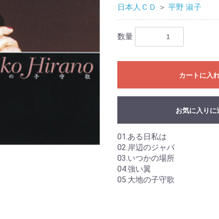
日本人ＣＤ
＞
平野 淑子
数量
カートに入
お気に入りに
01.ある日私は
02.岸辺のジャバ
03.いつかの場所
04.強い翼
05.大地の子守歌