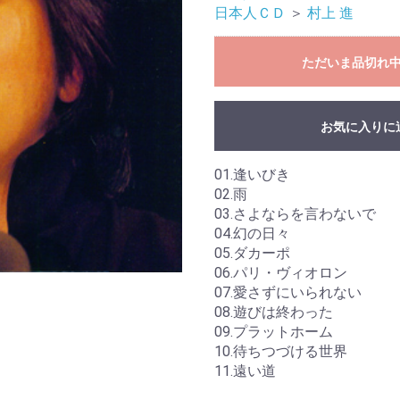
日本人ＣＤ
＞
村上 進
ただいま品切れ
お気に入りに
01.逢いびき
02.雨
03.さよならを言わないで
04.幻の日々
05.ダカーポ
06.パリ・ヴィオロン
07.愛さずにいられない
08.遊びは終わった
09.プラットホーム
10.待ちつづける世界
11.遠い道