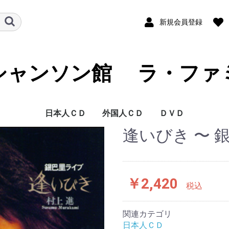
新規会員登録
シャンソン館 ラ・ファ
日本人ＣＤ
外国人ＣＤ
ＤＶＤ
逢いびき 〜 銀
藍澤 幸頼
青木 裕史
青木 FUKI
青山 桂子
浅草 慶子
朝倉 まみ
芦野 宏
麻生 恵
阿部 レイ
あみ
新井 英一
荒井 洸子
荒井 基裕
荒木 陽一
アリア
有光 雅子
淡谷 のり子
安寿 ミラ
安奈 淳
池澤 彩
池田 ひろ子
いさらい香奈子
石井 慶子
石井 祥子
石井 好子
いしざか びんが
泉 麗子
井関 真人
一ノ瀬 和子
伊藤 佐知子
伊東 はじめ
伊藤 ライム
稲谷 奈緒美
今里 哲
岩崎 桃子
岩花 淑子
上原 一途
植松 奈加子
ウエマツ 奈加子
うつみ 宮土理
海原 純子
浦 ひろみ
上野 郁子
大木 康子
大竹 しのぶ
大塚 茉莉子
大滝 善子
大鳥 れい
大原 ますみ
大平 信幸
大美賀 彰代
大村 禮子
大矢 由理佳
岡田 千摩子
岡 道子
岡山 加代子
尾川 京子
小川 景司
奥田 晶子
奥田 真祐美
小倉 浩二
オムニバス J
甲斐 和代
貝山 幸子
かいやま 由起
加治屋 里砂子
拵井 加代子
風 かおる
かとう えい子
加藤 久仁彦
加藤 順子
加藤 登紀子
金沢 小夜子
金子 由香利
鎌田 佳代子
川島 弘
河田 黎
如月 伶生
如月 伶生 & 朧月
岸本 悟明
岸 洋子
北岡 樹
北川 太朗
くどうべん
熊谷 道子
クミコ
具志堅ナヲ
K 淳子
香田 夏織
高 英男
公 眞由美
古賀 功子
古賀 力
越路 吹雪
小林 ちから
小林 美恵子
小堀 順子
豪 佑樹
佐伯 枝美
坂田 早苗
嵯峨 美子
佐川 由紀子
ＳＡＫＵＲＡ．
桜井 ハルコ
桜 みさを
佐古田 清美
ささき 絢子
佐々木 秀実
笹 潤子
佐竹 律香
佐野 加織
さほ まりこ
沢木 順
志咲 なおみ
姿月 あさと
紫乃路 えり
しのはら としお
柴田 乃生子
渋谷 文太郎
しますえ よしお
嶋本 秀朗
島本 弘子
清水 式子
清水 康子
下田 まゆみ
翔 ユリ子
白木 ゆう子
新城 まゆみ
SHIN太郎
junko
Junko & French Kis
Swing Niglots
菅原 佐知子
菅原 洋一
杉田 真理子
杉原 あつ子
杉村 美恵
杉山 泰子
セツ SETU
瀬間 千恵
芹沢 抄子
薔薇 美子
高久 由紀子
TAKAKO
高崎 啓子
高橋 絵実
高木 聖乃
高木 満寿美
高木 椋太
滝 むつみ
竹下 ユキ
竹山 京李
田嶋 陽子
田尻 勝久
唯文
橘 妃呂子
田中 朗
谷古 晴美
田の上 一洲
珠木 美甫
タマーラ
千秋 みつる
千城 恵
月宮 たづ子
つのだ よしひろ
椿井 亘
出口 美保
東地 美佳
戸川 昌子
富田 喜子
斗南 良子
TOMUYA
友納 あけみ
友部 裕子
長瀬 ゆき
仲代 圭吾
中原 美紗緒
仲 マサコ
中村 扶実
中山 節子
夏 夕子
南條 桂
西原 けい子
西原 啓子
西山 伊佐子
二宮 眞知子
根来 美佐子
野坂 暘子
野田 広子
野原 百合子
芳賀 千勢子
橋本 奈央子
畠山 文男
波多野 まき
花田 和子
花田 玲子
浜﨑 久美子
林 美喜
原 洋子
原 れい子
薔薇天使族 ( 岩元 ガン
坂東 玉三郎
東丘 いずひ
ひなつ 幻
平出 美知子
平野 淑子
平野 りり子
広瀬 節子
広瀬 敏郎
深江 ゆか
深緑 夏代
福井 晶子
福浦 光洋
藤井 レイ子
藤川 玲子
古坂 るみ子
フレンチキス
文太郎
ペギー 葉山
ほさか 夏子
星奈 佐和子
堀田 さちこ
堀 郁子
堀内 環
前田 こずえ
前原 かずみ
MAKIKO
槇 小奈帆
真琴 つばさ
松原 ルリ子
松本 かずこ
松本 かずみ
松本 幸枝
真矢 ケイ
黛 ようこ
MIKAKO
美樹 ひろみ
三崎 よし子
水織 ゆみ
峰 大介
Mihoko
宮入 公子
宮薗 洋子
美輪 明宏
ムッシュ 矢田部
村上 進
村上 リサ
森岡 怜子
森次 晃嗣
モンデン モモ
ヤスコ
ヤスコ Wild
山口 早智子
山口 陽子
山口 蘭子
山越 愛子
山添 恵子
山田 左知子
山本 満里子
山本 リンダ
湯井 一葉
悠路
行代 美都
YOSHIKO
吉田 慧巳
吉永 修子
米田 まり
RIO 「 朧月 」
劉 玉瑛
梨里香
Lili Ley
REICHEL
若林 圭子
若林 ケン
渡辺 歌子
渡辺 えり
渡邉 千歌
渡邉 嘉子
ベルト シルヴァ
アダモ
アニー コルディ
アラン バリエール
アリスティード ブリ
アリス ドナ
アリゼ
アルフレッド ハウ
アルレッティ
アンドレ クラヴォー
アンナ プリュクナル
アンリ サルヴァドー
イヴェット ジロー
イヴォンヌ プランタ
イヴ デュテイユ
イヴ モンタン
イザベル オーブレ
イザベル ブーレイ
ヴァネッサ パラディ
ヴィッキー
エディー コンスタン
エディット ピアフ
エディ ミッチェル
エルヴェ ヴィラール
エレーヌ セガラ ジ
エンリコ マシアス
オムニバス
オムニバス F
カトリーヌ ソヴァー
ギ ベアール
ギレーヌ ギイ
グラシェラ スサーナ
グラロス
クレール エルジエー
クレモンティーヌ
クロード ゴアティ
クロード チアリ
クロード ヌガロ
クロード フランソワ
グロリア ラッソ
コラ ヴォケール
コレット ルナール
ザーズ
ジェーン バーキン
ジェルメーヌ モンテ
ジジ ジャンメール
ジャクリーヌ ダノ
ジャクリーヌ フラン
ジャック デュトロン
ジャック ドゥーエ
ジャック ブレル
シャルル アズナヴー
シャルル デュモン
シャルル トレネ
ジャン イヴ ティボー
ジャン ギャバン
ジャン クロード パス
ジャンゴ ラインハル
ジャン サブロン
シャンソンの友
ジャン フェラ
シュジー ソリドール
ジュリエット
ジュリエット グレコ
ジョエル オルメス
ジョセフィン ベーカ
ジョニー アリディ
ジョルジュ ゲタリ
ジョルジュ ブラッサ
ジョルジュ ムスタキ
ジョルジュ ユルメー
シルヴィ バルタン
ジル エグロ
ジル エ ジュリアン
ジルベール ベコー
ステファン グラッペ
セシレーム
セルジュ ゲンスブー
セルジュ ラマ
セルジュ レジアニ
ダニー ドーベルソン
ダニエル ヴィダル
ダニエル ダリュー
ダミア
ダリオ モレノ
ダリダ
ティノ ロッシ
ドミニク シャニョン
ドミニック クラヴィ
ナナ ムスクーリ
ニコル ルーヴィエ
ニコレッタ
パタシュ
パトリシア カース
パトリック ヌジェ
バルバラ
バルバリー
ピア コロンボ
ピエール デュダン
ピエール バルー
フェリックス マイヨ
フェリックス ルクレ
フランシス ルマルク
フランシス レイ オー
フランス ギャル
フランセスカ ソルヴ
フランソワーズ アル
フリオ イグレシアス
ブリジット バルドー
ブールヴィル
フレエル
フローランス ヴェラ
ボビー ジャスパー
ボリス ヴィアン
ポール モーリア
マキシム ル フォレス
マチュー ボガード
マチュ− ロザス
マテ アルテリ
マニュ モーガン
マリー ラフォレ
マリ デュバ
マルセル アモン
ミスタンゲット
ミック ミッシェル
ミッシェル アルノー
ミッシェル サルドゥ
ミッシェル デルペッ
ミッシェル フュガン
ミッシェル ポルナレ
ミッシェル ルグラン
ミレイユ
ミレイユ マチュー
ムルージ
メニルモンタン
モーリス シュヴァリ
モーリス ファノン
モニック モレリ
ヤン ファンシュ ケメ
ララ ファビアン
リーヌ ルノー
リス ゴーティ
リナ ケッティ
リュシエンヌ ドリー
リュシエンヌ ボワイ
リリ キューブ
ルイス マリアノ
ルネ ルバ
ルノー
レイモン ルフェーヴ
レオ フェレ
レオ マルジャンヌ
レジーヌ
レ フレール ジャック
芦野 宏 DVD
石井 好子 DVD
越路 吹雪 DVD
長坂 玲 DVD
米田 まり DVD
若林 ケン DVD
子 )
ュアン
ゼ タンゴ オーケス
ル
ン
ティーヌ
ョー ダッサン
ジュ
ル
ロ
ソワ
ル
デ
カル
ト
ー
ンス
ル
リ
ル
ク アンド フレンズ
ール
ール
ケストラ
ィル
ディ
ン
ティエ
ー
シュ
フ
エ
ネール
ル
エ
ル
トラ
￥2,420
税込
関連カテゴリ
日本人ＣＤ