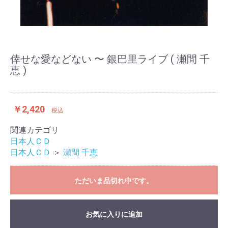
倖せな愛などない 〜 銀巴里ライブ ( 瀬間 千
恵 )
￥2,420
税込
関連カテゴリ
日本人ＣＤ
日本人ＣＤ
＞
瀬間 千恵
ただいま品切れ中です。
お気に入りに追加