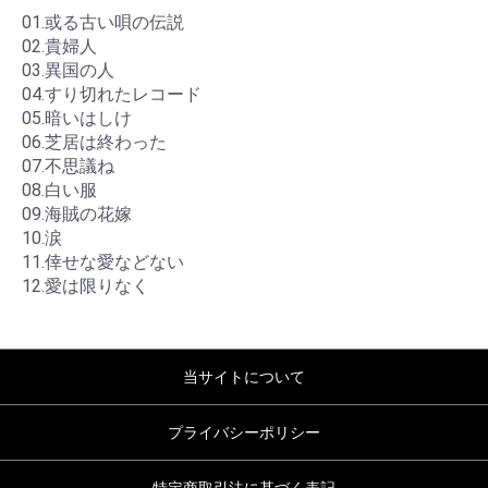
01.或る古い唄の伝説
02.貴婦人
03.異国の人
04.すり切れたレコード
05.暗いはしけ
06.芝居は終わった
07.不思議ね
08.白い服
09.海賊の花嫁
10.涙
11.倖せな愛などない
12.愛は限りなく
当サイトについて
プライバシーポリシー