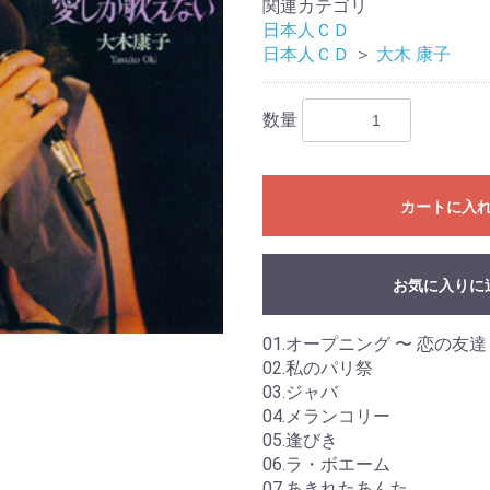
関連カテゴリ
日本人ＣＤ
日本人ＣＤ
＞
大木 康子
数量
カートに入
お気に入りに
01.オープニング 〜 恋の友達
02.私のパリ祭
03.ジャバ
04.メランコリー
05.逢びき
06.ラ・ボエーム
07.あきれたあんた