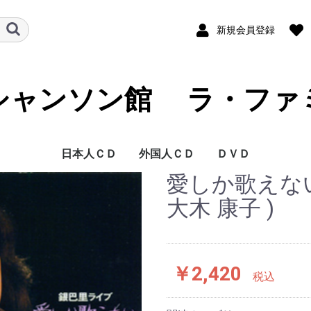
新規会員登録
シャンソン館 ラ・ファ
日本人ＣＤ
外国人ＣＤ
ＤＶＤ
愛しか歌えない
藍澤 幸頼
青木 裕史
青木 FUKI
青山 桂子
浅草 慶子
朝倉 まみ
芦野 宏
麻生 恵
阿部 レイ
あみ
新井 英一
荒井 洸子
荒井 基裕
荒木 陽一
アリア
有光 雅子
淡谷 のり子
安寿 ミラ
安奈 淳
池澤 彩
池田 ひろ子
いさらい香奈子
石井 慶子
石井 祥子
石井 好子
いしざか びんが
泉 麗子
井関 真人
一ノ瀬 和子
伊藤 佐知子
伊東 はじめ
伊藤 ライム
稲谷 奈緒美
今里 哲
岩崎 桃子
岩花 淑子
上原 一途
植松 奈加子
ウエマツ 奈加子
うつみ 宮土理
海原 純子
浦 ひろみ
上野 郁子
大木 康子
大竹 しのぶ
大塚 茉莉子
大滝 善子
大鳥 れい
大原 ますみ
大平 信幸
大美賀 彰代
大村 禮子
大矢 由理佳
岡田 千摩子
岡 道子
岡山 加代子
尾川 京子
小川 景司
奥田 晶子
奥田 真祐美
小倉 浩二
オムニバス J
甲斐 和代
貝山 幸子
かいやま 由起
加治屋 里砂子
拵井 加代子
風 かおる
かとう えい子
加藤 久仁彦
加藤 順子
加藤 登紀子
金沢 小夜子
金子 由香利
鎌田 佳代子
川島 弘
河田 黎
如月 伶生
如月 伶生 & 朧月
岸本 悟明
岸 洋子
北岡 樹
北川 太朗
くどうべん
熊谷 道子
クミコ
具志堅ナヲ
K 淳子
香田 夏織
高 英男
公 眞由美
古賀 功子
古賀 力
越路 吹雪
小林 ちから
小林 美恵子
小堀 順子
豪 佑樹
佐伯 枝美
坂田 早苗
嵯峨 美子
佐川 由紀子
ＳＡＫＵＲＡ．
桜井 ハルコ
桜 みさを
佐古田 清美
ささき 絢子
佐々木 秀実
笹 潤子
佐竹 律香
佐野 加織
さほ まりこ
沢木 順
志咲 なおみ
姿月 あさと
紫乃路 えり
しのはら としお
柴田 乃生子
渋谷 文太郎
しますえ よしお
嶋本 秀朗
島本 弘子
清水 式子
清水 康子
下田 まゆみ
翔 ユリ子
白木 ゆう子
新城 まゆみ
SHIN太郎
junko
Junko & French Kis
Swing Niglots
菅原 佐知子
菅原 洋一
杉田 真理子
杉原 あつ子
杉村 美恵
杉山 泰子
セツ SETU
瀬間 千恵
芹沢 抄子
薔薇 美子
高久 由紀子
TAKAKO
高崎 啓子
高橋 絵実
高木 聖乃
高木 満寿美
高木 椋太
滝 むつみ
竹下 ユキ
竹山 京李
田嶋 陽子
田尻 勝久
唯文
橘 妃呂子
田中 朗
谷古 晴美
田の上 一洲
珠木 美甫
タマーラ
千秋 みつる
千城 恵
月宮 たづ子
つのだ よしひろ
椿井 亘
出口 美保
東地 美佳
戸川 昌子
富田 喜子
斗南 良子
TOMUYA
友納 あけみ
友部 裕子
長瀬 ゆき
仲代 圭吾
中原 美紗緒
仲 マサコ
中村 扶実
中山 節子
夏 夕子
南條 桂
西原 けい子
西原 啓子
西山 伊佐子
二宮 眞知子
根来 美佐子
野坂 暘子
野田 広子
野原 百合子
芳賀 千勢子
橋本 奈央子
畠山 文男
波多野 まき
花田 和子
花田 玲子
浜﨑 久美子
林 美喜
原 洋子
原 れい子
薔薇天使族 ( 岩元 ガン
坂東 玉三郎
東丘 いずひ
ひなつ 幻
平出 美知子
平野 淑子
平野 りり子
広瀬 節子
広瀬 敏郎
深江 ゆか
深緑 夏代
福井 晶子
福浦 光洋
藤井 レイ子
藤川 玲子
古坂 るみ子
フレンチキス
文太郎
ペギー 葉山
ほさか 夏子
星奈 佐和子
堀田 さちこ
堀 郁子
堀内 環
前田 こずえ
前原 かずみ
MAKIKO
槇 小奈帆
真琴 つばさ
松原 ルリ子
松本 かずこ
松本 かずみ
松本 幸枝
真矢 ケイ
黛 ようこ
MIKAKO
美樹 ひろみ
三崎 よし子
水織 ゆみ
峰 大介
Mihoko
宮入 公子
宮薗 洋子
美輪 明宏
ムッシュ 矢田部
村上 進
村上 リサ
森岡 怜子
森次 晃嗣
モンデン モモ
ヤスコ
ヤスコ Wild
山口 早智子
山口 陽子
山口 蘭子
山越 愛子
山添 恵子
山田 左知子
山本 満里子
山本 リンダ
湯井 一葉
悠路
行代 美都
YOSHIKO
吉田 慧巳
吉永 修子
米田 まり
RIO 「 朧月 」
劉 玉瑛
梨里香
Lili Ley
REICHEL
若林 圭子
若林 ケン
渡辺 歌子
渡辺 えり
渡邉 千歌
渡邉 嘉子
ベルト シルヴァ
アダモ
アニー コルディ
アラン バリエール
アリスティード ブリ
アリス ドナ
アリゼ
アルフレッド ハウ
アルレッティ
アンドレ クラヴォー
アンナ プリュクナル
アンリ サルヴァドー
イヴェット ジロー
イヴォンヌ プランタ
イヴ デュテイユ
イヴ モンタン
イザベル オーブレ
イザベル ブーレイ
ヴァネッサ パラディ
ヴィッキー
エディー コンスタン
エディット ピアフ
エディ ミッチェル
エルヴェ ヴィラール
エレーヌ セガラ ジ
エンリコ マシアス
オムニバス
オムニバス F
カトリーヌ ソヴァー
ギ ベアール
ギレーヌ ギイ
グラシェラ スサーナ
グラロス
クレール エルジエー
クレモンティーヌ
クロード ゴアティ
クロード チアリ
クロード ヌガロ
クロード フランソワ
グロリア ラッソ
コラ ヴォケール
コレット ルナール
ザーズ
ジェーン バーキン
ジェルメーヌ モンテ
ジジ ジャンメール
ジャクリーヌ ダノ
ジャクリーヌ フラン
ジャック デュトロン
ジャック ドゥーエ
ジャック ブレル
シャルル アズナヴー
シャルル デュモン
シャルル トレネ
ジャン イヴ ティボー
ジャン ギャバン
ジャン クロード パス
ジャンゴ ラインハル
ジャン サブロン
シャンソンの友
ジャン フェラ
シュジー ソリドール
ジュリエット
ジュリエット グレコ
ジョエル オルメス
ジョセフィン ベーカ
ジョニー アリディ
ジョルジュ ゲタリ
ジョルジュ ブラッサ
ジョルジュ ムスタキ
ジョルジュ ユルメー
シルヴィ バルタン
ジル エグロ
ジル エ ジュリアン
ジルベール ベコー
ステファン グラッペ
セシレーム
セルジュ ゲンスブー
セルジュ ラマ
セルジュ レジアニ
ダニー ドーベルソン
ダニエル ヴィダル
ダニエル ダリュー
ダミア
ダリオ モレノ
ダリダ
ティノ ロッシ
ドミニク シャニョン
ドミニック クラヴィ
ナナ ムスクーリ
ニコル ルーヴィエ
ニコレッタ
パタシュ
パトリシア カース
パトリック ヌジェ
バルバラ
バルバリー
ピア コロンボ
ピエール デュダン
ピエール バルー
フェリックス マイヨ
フェリックス ルクレ
フランシス ルマルク
フランシス レイ オー
フランス ギャル
フランセスカ ソルヴ
フランソワーズ アル
フリオ イグレシアス
ブリジット バルドー
ブールヴィル
フレエル
フローランス ヴェラ
ボビー ジャスパー
ボリス ヴィアン
ポール モーリア
マキシム ル フォレス
マチュー ボガード
マチュ− ロザス
マテ アルテリ
マニュ モーガン
マリー ラフォレ
マリ デュバ
マルセル アモン
ミスタンゲット
ミック ミッシェル
ミッシェル アルノー
ミッシェル サルドゥ
ミッシェル デルペッ
ミッシェル フュガン
ミッシェル ポルナレ
ミッシェル ルグラン
ミレイユ
ミレイユ マチュー
ムルージ
メニルモンタン
モーリス シュヴァリ
モーリス ファノン
モニック モレリ
ヤン ファンシュ ケメ
ララ ファビアン
リーヌ ルノー
リス ゴーティ
リナ ケッティ
リュシエンヌ ドリー
リュシエンヌ ボワイ
リリ キューブ
ルイス マリアノ
ルネ ルバ
ルノー
レイモン ルフェーヴ
レオ フェレ
レオ マルジャンヌ
レジーヌ
レ フレール ジャック
芦野 宏 DVD
石井 好子 DVD
越路 吹雪 DVD
長坂 玲 DVD
米田 まり DVD
若林 ケン DVD
大木 康子 )
子 )
ュアン
ゼ タンゴ オーケス
ル
ン
ティーヌ
ョー ダッサン
ジュ
ル
ロ
ソワ
ル
デ
カル
ト
ー
ンス
ル
リ
ル
ク アンド フレンズ
ール
ール
ケストラ
ィル
ディ
ン
ティエ
ー
シュ
フ
エ
ネール
ル
エ
ル
トラ
￥2,420
税込