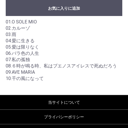
お気に入りに追加
01.O SOLE MIO
02.カルーゾ
03.雨
04.愛に生きる
05.愛は限りなく
06.バラ色の人生
07.私の孤独
08.６時が鳴る時、私はブエノスアイレスで死ぬだろう
09.AVE MARIA
10.千の風になって
当サイトについて
プライバシーポリシー