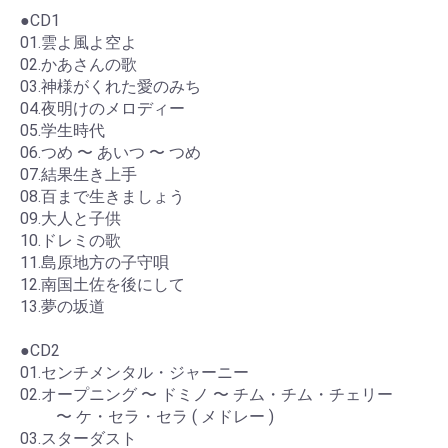
●CD1
01.雲よ風よ空よ
02.かあさんの歌
03.神様がくれた愛のみち
04.夜明けのメロディー
05.学生時代
06.つめ 〜 あいつ 〜 つめ
07.結果生き上手
08.百まで生きましょう
09.大人と子供
10.ドレミの歌
11.島原地方の子守唄
12.南国土佐を後にして
13.夢の坂道
●CD2
01.センチメンタル・ジャーニー
02.オープニング 〜 ドミノ 〜 チム・チム・チェリー
〜 ケ・セラ・セラ ( メドレー )
03.スターダスト