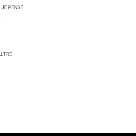
L JE PENSE
O
ALTRE