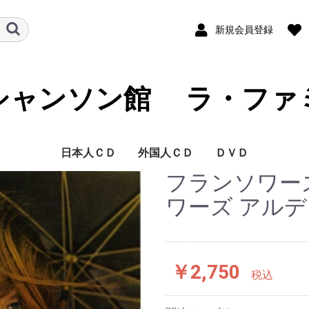
新規会員登録
シャンソン館 ラ・ファ
日本人ＣＤ
外国人ＣＤ
ＤＶＤ
フランソワーズ
藍澤 幸頼
青木 裕史
青木 FUKI
青山 桂子
浅草 慶子
朝倉 まみ
芦野 宏
麻生 恵
阿部 レイ
あみ
新井 英一
荒井 洸子
荒井 基裕
荒木 陽一
アリア
有光 雅子
淡谷 のり子
安寿 ミラ
安奈 淳
池澤 彩
池田 ひろ子
いさらい香奈子
石井 慶子
石井 祥子
石井 好子
いしざか びんが
泉 麗子
井関 真人
一ノ瀬 和子
伊藤 佐知子
伊東 はじめ
伊藤 ライム
稲谷 奈緒美
今里 哲
岩崎 桃子
岩花 淑子
上原 一途
植松 奈加子
ウエマツ 奈加子
うつみ 宮土理
海原 純子
浦 ひろみ
上野 郁子
大木 康子
大竹 しのぶ
大塚 茉莉子
大滝 善子
大鳥 れい
大原 ますみ
大平 信幸
大美賀 彰代
大村 禮子
大矢 由理佳
岡田 千摩子
岡 道子
岡山 加代子
尾川 京子
小川 景司
奥田 晶子
奥田 真祐美
小倉 浩二
オムニバス J
甲斐 和代
貝山 幸子
かいやま 由起
加治屋 里砂子
拵井 加代子
風 かおる
かとう えい子
加藤 久仁彦
加藤 順子
加藤 登紀子
金沢 小夜子
金子 由香利
鎌田 佳代子
川島 弘
河田 黎
如月 伶生
如月 伶生 & 朧月
岸本 悟明
岸 洋子
北岡 樹
北川 太朗
くどうべん
熊谷 道子
クミコ
具志堅ナヲ
K 淳子
香田 夏織
高 英男
公 眞由美
古賀 功子
古賀 力
越路 吹雪
小林 ちから
小林 美恵子
小堀 順子
豪 佑樹
佐伯 枝美
坂田 早苗
嵯峨 美子
佐川 由紀子
ＳＡＫＵＲＡ．
桜井 ハルコ
桜 みさを
佐古田 清美
ささき 絢子
佐々木 秀実
笹 潤子
佐竹 律香
佐野 加織
さほ まりこ
沢木 順
志咲 なおみ
姿月 あさと
紫乃路 えり
しのはら としお
柴田 乃生子
渋谷 文太郎
しますえ よしお
嶋本 秀朗
島本 弘子
清水 式子
清水 康子
下田 まゆみ
翔 ユリ子
白木 ゆう子
新城 まゆみ
SHIN太郎
junko
Junko & French Kis
Swing Niglots
菅原 佐知子
菅原 洋一
杉田 真理子
杉原 あつ子
杉村 美恵
杉山 泰子
セツ SETU
瀬間 千恵
芹沢 抄子
薔薇 美子
高久 由紀子
TAKAKO
高崎 啓子
高橋 絵実
高木 聖乃
高木 満寿美
高木 椋太
滝 むつみ
竹下 ユキ
竹山 京李
田嶋 陽子
田尻 勝久
唯文
橘 妃呂子
田中 朗
谷古 晴美
田の上 一洲
珠木 美甫
タマーラ
千秋 みつる
千城 恵
月宮 たづ子
つのだ よしひろ
椿井 亘
出口 美保
東地 美佳
戸川 昌子
富田 喜子
斗南 良子
TOMUYA
友納 あけみ
友部 裕子
長瀬 ゆき
仲代 圭吾
中原 美紗緒
仲 マサコ
中村 扶実
中山 節子
夏 夕子
南條 桂
西原 けい子
西原 啓子
西山 伊佐子
二宮 眞知子
根来 美佐子
野坂 暘子
野田 広子
野原 百合子
芳賀 千勢子
橋本 奈央子
畠山 文男
波多野 まき
花田 和子
花田 玲子
浜﨑 久美子
林 美喜
原 洋子
原 れい子
薔薇天使族 ( 岩元 ガン
坂東 玉三郎
東丘 いずひ
ひなつ 幻
平出 美知子
平野 淑子
平野 りり子
広瀬 節子
広瀬 敏郎
深江 ゆか
深緑 夏代
福井 晶子
福浦 光洋
藤井 レイ子
藤川 玲子
古坂 るみ子
フレンチキス
文太郎
ペギー 葉山
ほさか 夏子
星奈 佐和子
堀田 さちこ
堀 郁子
堀内 環
前田 こずえ
前原 かずみ
MAKIKO
槇 小奈帆
真琴 つばさ
松原 ルリ子
松本 かずこ
松本 かずみ
松本 幸枝
真矢 ケイ
黛 ようこ
MIKAKO
美樹 ひろみ
三崎 よし子
水織 ゆみ
峰 大介
Mihoko
宮入 公子
宮薗 洋子
美輪 明宏
ムッシュ 矢田部
村上 進
村上 リサ
森岡 怜子
森次 晃嗣
モンデン モモ
ヤスコ
ヤスコ Wild
山口 早智子
山口 陽子
山口 蘭子
山越 愛子
山添 恵子
山田 左知子
山本 満里子
山本 リンダ
湯井 一葉
悠路
行代 美都
YOSHIKO
吉田 慧巳
吉永 修子
米田 まり
RIO 「 朧月 」
劉 玉瑛
梨里香
Lili Ley
REICHEL
若林 圭子
若林 ケン
渡辺 歌子
渡辺 えり
渡邉 千歌
渡邉 嘉子
ベルト シルヴァ
アダモ
アニー コルディ
アラン バリエール
アリスティード ブリ
アリス ドナ
アリゼ
アルフレッド ハウ
アルレッティ
アンドレ クラヴォー
アンナ プリュクナル
アンリ サルヴァドー
イヴェット ジロー
イヴォンヌ プランタ
イヴ デュテイユ
イヴ モンタン
イザベル オーブレ
イザベル ブーレイ
ヴァネッサ パラディ
ヴィッキー
エディー コンスタン
エディット ピアフ
エディ ミッチェル
エルヴェ ヴィラール
エレーヌ セガラ ジ
エンリコ マシアス
オムニバス
オムニバス F
カトリーヌ ソヴァー
ギ ベアール
ギレーヌ ギイ
グラシェラ スサーナ
グラロス
クレール エルジエー
クレモンティーヌ
クロード ゴアティ
クロード チアリ
クロード ヌガロ
クロード フランソワ
グロリア ラッソ
コラ ヴォケール
コレット ルナール
ザーズ
ジェーン バーキン
ジェルメーヌ モンテ
ジジ ジャンメール
ジャクリーヌ ダノ
ジャクリーヌ フラン
ジャック デュトロン
ジャック ドゥーエ
ジャック ブレル
シャルル アズナヴー
シャルル デュモン
シャルル トレネ
ジャン イヴ ティボー
ジャン ギャバン
ジャン クロード パス
ジャンゴ ラインハル
ジャン サブロン
シャンソンの友
ジャン フェラ
シュジー ソリドール
ジュリエット
ジュリエット グレコ
ジョエル オルメス
ジョセフィン ベーカ
ジョニー アリディ
ジョルジュ ゲタリ
ジョルジュ ブラッサ
ジョルジュ ムスタキ
ジョルジュ ユルメー
シルヴィ バルタン
ジル エグロ
ジル エ ジュリアン
ジルベール ベコー
ステファン グラッペ
セシレーム
セルジュ ゲンスブー
セルジュ ラマ
セルジュ レジアニ
ダニー ドーベルソン
ダニエル ヴィダル
ダニエル ダリュー
ダミア
ダリオ モレノ
ダリダ
ティノ ロッシ
ドミニク シャニョン
ドミニック クラヴィ
ナナ ムスクーリ
ニコル ルーヴィエ
ニコレッタ
パタシュ
パトリシア カース
パトリック ヌジェ
バルバラ
バルバリー
ピア コロンボ
ピエール デュダン
ピエール バルー
フェリックス マイヨ
フェリックス ルクレ
フランシス ルマルク
フランシス レイ オー
フランス ギャル
フランセスカ ソルヴ
フランソワーズ アル
フリオ イグレシアス
ブリジット バルドー
ブールヴィル
フレエル
フローランス ヴェラ
ボビー ジャスパー
ボリス ヴィアン
ポール モーリア
マキシム ル フォレス
マチュー ボガード
マチュ− ロザス
マテ アルテリ
マニュ モーガン
マリー ラフォレ
マリ デュバ
マルセル アモン
ミスタンゲット
ミック ミッシェル
ミッシェル アルノー
ミッシェル サルドゥ
ミッシェル デルペッ
ミッシェル フュガン
ミッシェル ポルナレ
ミッシェル ルグラン
ミレイユ
ミレイユ マチュー
ムルージ
メニルモンタン
モーリス シュヴァリ
モーリス ファノン
モニック モレリ
ヤン ファンシュ ケメ
ララ ファビアン
リーヌ ルノー
リス ゴーティ
リナ ケッティ
リュシエンヌ ドリー
リュシエンヌ ボワイ
リリ キューブ
ルイス マリアノ
ルネ ルバ
ルノー
レイモン ルフェーヴ
レオ フェレ
レオ マルジャンヌ
レジーヌ
レ フレール ジャック
芦野 宏 DVD
石井 好子 DVD
越路 吹雪 DVD
長坂 玲 DVD
米田 まり DVD
若林 ケン DVD
ワーズ アルディ
子 )
ュアン
ゼ タンゴ オーケス
ル
ン
ティーヌ
ョー ダッサン
ジュ
ル
ロ
ソワ
ル
デ
カル
ト
ー
ンス
ル
リ
ル
ク アンド フレンズ
ール
ール
ケストラ
ィル
ディ
ン
ティエ
ー
シュ
フ
エ
ネール
ル
エ
ル
トラ
￥2,750
税込