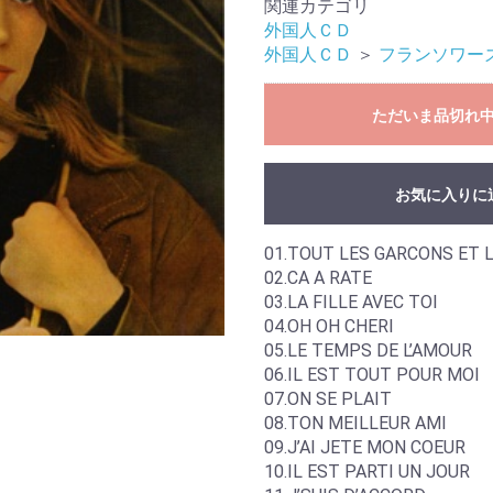
関連カテゴリ
外国人ＣＤ
外国人ＣＤ
＞
フランソワー
ただいま品切れ
お気に入りに
01.TOUT LES GARCONS ET L
02.CA A RATE
03.LA FILLE AVEC TOI
04.OH OH CHERI
05.LE TEMPS DE L’AMOUR
06.IL EST TOUT POUR MOI
07.ON SE PLAIT
08.TON MEILLEUR AMI
09.J’AI JETE MON COEUR
10.IL EST PARTI UN JOUR