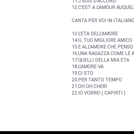
11.J’SUIS D’ACCORD
12.C’EST A L’AMOUR AUQUE
CANTA PER VOI IN ITALIAN
13.L’ETA DELL’AMORE
14.IL TUO MIGLIORE AMICO
15.E ALL’AMORE CHE PENSO
16.UNA RAGAZZA COME LE 
17.QUELLI DELLA MIA ETA
18.L’AMORE VA
19.CI STO
20.PER TANTO TEMPO
21.OH OH CHERI
22.IO VORREI ( CAPIRTI )