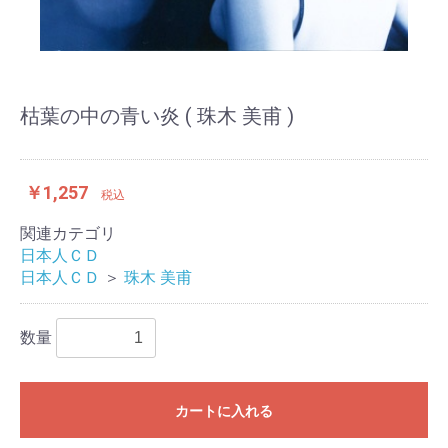
枯葉の中の青い炎 ( 珠木 美甫 )
￥1,257
税込
関連カテゴリ
日本人ＣＤ
日本人ＣＤ
＞
珠木 美甫
数量
カートに入れる