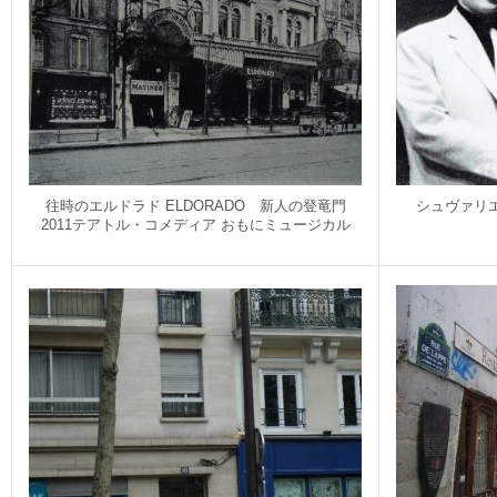
往時のエルドラド ELDORADO 新人の登竜門
シュヴァリ
2011テアトル・コメディア おもにミュージカル