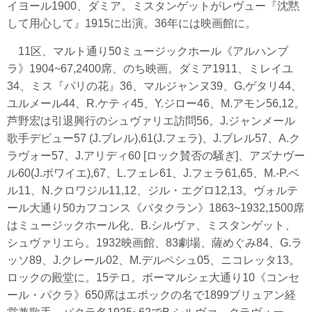
イヨール1900、ダミア。ミスタンゲットがレヴュー『沈黙
して用心して』1915に出演。36年には映画館に。
11区、マルト通り50ミュージックホール《アルハンブ
ラ》1904~67,2400席、のち映画。ダミア1911、ミレイユ
34、ミス『パリの花』36、マルジャンヌ39、G.ゲタリ44、
ユルメール44、R.ケティ45、Y.ジロー46、M.アモン56,12。
芦野宏は引退興行のシュヴァリエ訪問56。J.ジャンメール
歌手デビュー57 (J.ブレル),61(J.フェラ)、J.ブレル57、A.ク
ラヴォー57、J.アリディ60 [ロック賛否の騒ぎ]、アズナヴー
ル60(J.ボワイエ),67、L.フェレ61、J.フェラ61,65、M.-P.ベ
ル11、N.クロワジル11,12、ジル・エグロ12,13。ヴォルテ
ール大通り50カフコンス《バタクラン》1863~1932,1500席
はミュージックホール化、B.シルヴァ、ミスタンゲット、
シュヴァリエら。1932映画館、83劇場、薩めぐみ84、G.ラ
ッソ89、J.クレール02、M.デルペシュ05、ニコレッタ13。
ロックの殿堂に。15テロ。ボーマルシェ大通り10《コンセ
ール・パクラ》650席はエポックの名で1899ブリュアン経