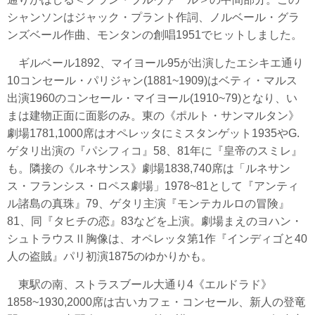
シャンソンはジャック・プラント作詞、ノルベール・グラ
ンズベール作曲、モンタンの創唱1951でヒットしました。
ギルベール1892、マイヨール95が出演したエシキエ通り
10コンセール・パリジャン(1881~1909)はベティ・マルス
出演1960のコンセール・マイヨール(1910~79)となり、い
まは建物正面に面影のみ。東の《ポルト・サンマルタン》
劇場1781,1000席はオペレッタにミスタンゲット1935やG.
ゲタリ出演の『パシフィコ』58、81年に『皇帝のスミレ』
も。隣接の《ルネサンス》劇場1838,740席は「ルネサン
ス・フランシス・ロペス劇場」1978~81として『アンティ
ル諸島の真珠』79、ゲタリ主演『モンテカルロの冒険』
81、同『タヒチの恋』83などを上演。劇場まえのヨハン・
シュトラウスⅡ胸像は、オペレッタ第1作『インディゴと40
人の盗賊』パリ初演1875のゆかりかも。
東駅の南、ストラスブール大通り4《エルドラド》
1858~1930,2000席は古いカフェ・コンセール、新人の登竜