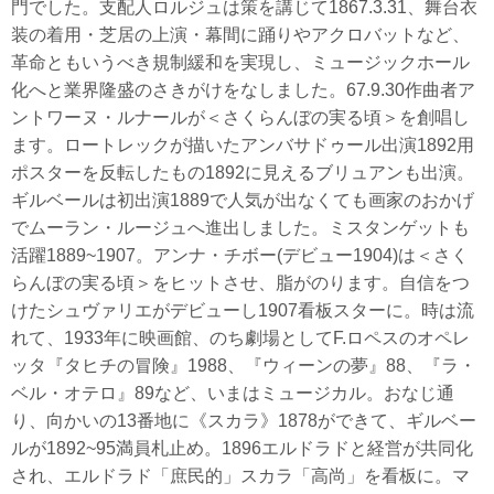
門でした。支配人ロルジュは策を講じて1867.3.31、舞台衣
装の着用・芝居の上演・幕間に踊りやアクロバットなど、
革命ともいうべき規制緩和を実現し、ミュージックホール
化へと業界隆盛のさきがけをなしました。67.9.30作曲者ア
ントワーヌ・ルナールが＜さくらんぼの実る頃＞を創唱し
ます。ロートレックが描いたアンバサドゥール出演1892用
ポスターを反転したもの1892に見えるブリュアンも出演。
ギルベールは初出演1889で人気が出なくても画家のおかげ
でムーラン・ルージュへ進出しました。ミスタンゲットも
活躍1889~1907。アンナ・チボー(デビュー1904)は＜さく
らんぼの実る頃＞をヒットさせ、脂がのります。自信をつ
けたシュヴァリエがデビューし1907看板スターに。時は流
れて、1933年に映画館、のち劇場としてF.ロペスのオペレ
ッタ『タヒチの冒険』1988、『ウィーンの夢』88、『ラ・
ベル・オテロ』89など、いまはミュージカル。おなじ通
り、向かいの13番地に《スカラ》1878ができて、ギルベー
ルが1892~95満員札止め。1896エルドラドと経営が共同化
され、エルドラド「庶民的」スカラ「高尚」を看板に。マ