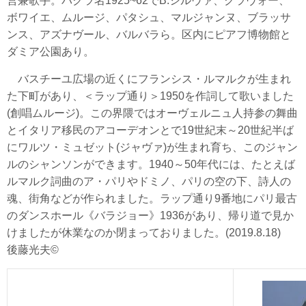
営兼歌手。パクラ名1925~62でB.シルヴァ、クラヴォー、
ボワイエ、ムルージ、パタシュ、マルジャンヌ、ブラッサ
ンス、アズナヴール、バルバラら。区内にピアフ博物館と
ダミア公園あり。
バスチーユ広場の近くにフランシス・ルマルクが生まれ
た下町があり、＜ラップ通り＞1950を作詞して歌いました
(創唱ムルージ)。この界隈ではオーヴェルニュ人持参の舞曲
とイタリア移民のアコーデオンとで19世紀末～20世紀半ば
にワルツ・ミュゼット(ジャヴァ)が生まれ育ち、このジャン
ルのシャンソンができます。1940～50年代には、たとえば
ルマルク詞曲のア・パリやドミノ、パリの空の下、詩人の
魂、街角などが作られました。ラップ通り9番地にパリ最古
のダンスホール《バラジョー》1936があり、帰り道で見か
けましたが休業なのか閉まっておりました。(2019.8.18)
後藤光夫©