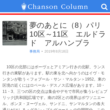
夢のあとに（8）パリ
10区～11区 エルドラ
ド アルハンブラ
事務局
•
2019年8月18日
10区の北部にはボーヴェとアミアン行きの北駅、ランス
行きの東駅があります。駅の東を北へ向かうのはイヴ・モ
ンタンが歌う＜フォブール・サン・マルタン＞1952。東の
区境の近くにはロベール・デスノス広場があります。10・
11・3、三つの区の交点は集会やデモで市民が集うレピュブ
リック[共和国]広場です。南の2区との境界はポワソニエー
ル、ボンヌ・ヌーヴェル、サンドニ、サンマルタンの各大
通りがはしる＜グラン・ブルヴァール＞の中間部分。この